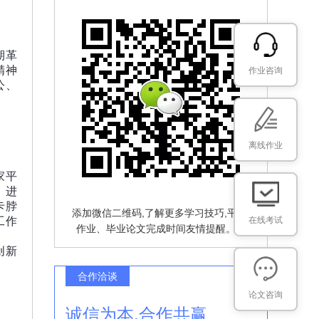
期革
精神
作业咨询
公、
离线作业
家平
。进
卡脖
添加微信二维码,了解更多学习技巧,平 台
在线考试
工作
作业、毕业论文完成时间友情提醒。。
创新
合作洽谈
论文咨询
诚信为本,合作共赢