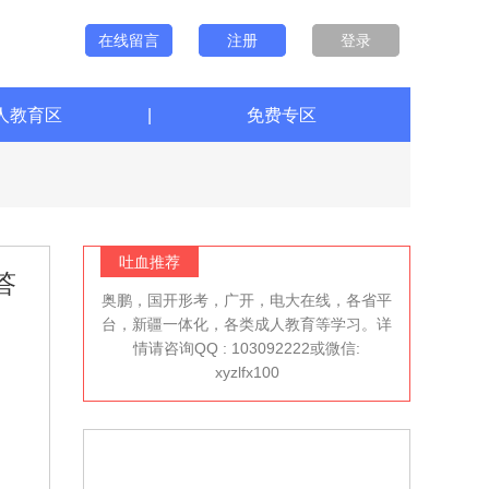
在线留言
注册
登录
人教育区
|
免费专区
吐血推荐
答
奥鹏，国开形考，广开，电大在线，各省平
台，新疆一体化，各类成人教育等学习。详
情请咨询QQ : 103092222或微信:
xyzlfx100