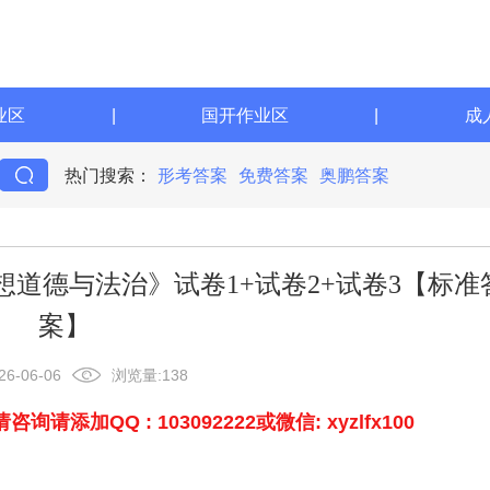
业区
|
国开作业区
|
成
热门搜索：
形考答案
免费答案
奥鹏答案
想道德与法治》试卷1+试卷2+试卷3【标准
案】
26-06-06
浏览量:
138
加QQ : 103092222或微信: xyzlfx100