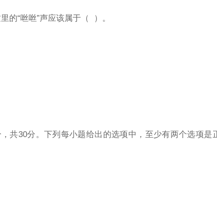
这里的“咝咝”声应该属于（ ）。
分，共30分。下列每小题给出的选项中，至少有两个选项是
。