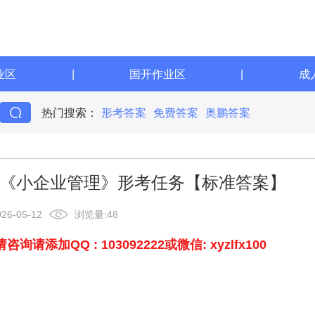
业区
|
国开作业区
|
成
热门搜索：
形考答案
免费答案
奥鹏答案
学期《小企业管理》形考任务【标准答案】
026-05-12
浏览量:
48
加QQ : 103092222或微信: xyzlfx100